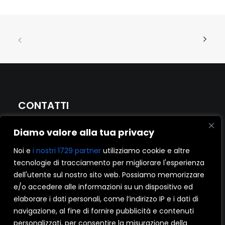
CONTATTI
Diamo valore alla tua privacy
I NOBILI srl
Produzione di Finestre e Persiane.
Noi e
i nostri 1729 partner
utilizziamo cookie e altre
P.IVA 04829870726
tecnologie di tracciamento per migliorare l'esperienza
Reg. impr. Bari 04829870726
dell'utente sul nostro sito web. Possiamo memorizzare
CAP. SOCIALE €602000 c.i.
e/o accedere alle informazioni su un dispositivo ed
C.C.I.A.A. Bari – REA n.336394
elaborare i dati personali, come l’indirizzo IP e i dati di
navigazione, al fine di fornire pubblicità e contenuti
personalizzati, per consentire la misurazione della