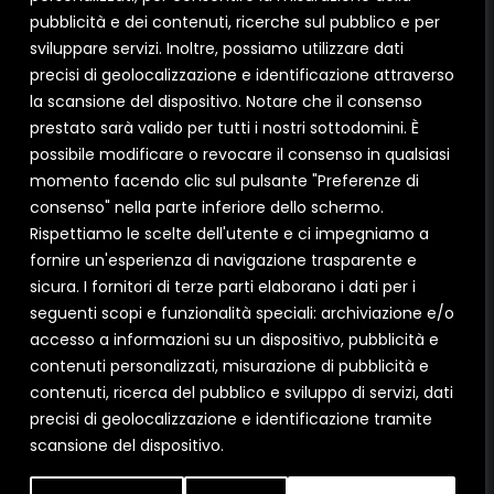
CORPORATE
SERRAMENTI
pubblicità e dei contenuti, ricerche sul pubblico e per
sviluppare servizi. Inoltre, possiamo utilizzare dati
Azienda
Pvc
precisi di geolocalizzazione e identificazione attraverso
Consigli
Legno alluminio
la scansione del dispositivo. Notare che il consenso
Diventa Partner
Alluminio
prestato sarà valido per tutti i nostri sottodomini. È
Contatti
Scorrevoli
possibile modificare o revocare il consenso in qualsiasi
Privacy policy
Sistemi oscuranti
momento facendo clic sul pulsante "Preferenze di
Cookie policy
consenso" nella parte inferiore dello schermo.
Rispettiamo le scelte dell'utente e ci impegniamo a
fornire un'esperienza di navigazione trasparente e
sicura. I fornitori di terze parti elaborano i dati per i
SOCIAL
seguenti scopi e funzionalità speciali: archiviazione e/o
accesso a informazioni su un dispositivo, pubblicità e
contenuti personalizzati, misurazione di pubblicità e
INSTAGRAM
contenuti, ricerca del pubblico e sviluppo di servizi, dati
FACEBOOK
precisi di geolocalizzazione e identificazione tramite
LINKEDIN
scansione del dispositivo.
YOUTUBE