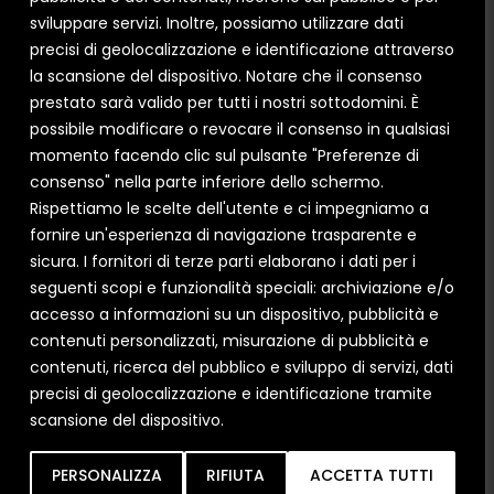
PERCHÉ CERCHI NUOVI INFISSI?
sviluppare servizi. Inoltre, possiamo utilizzare dati
Sostituire vecchi infissi
Nuova costruzione
precisi di geolocalizzazione e identificazione attraverso
la scansione del dispositivo. Notare che il consenso
QUALE TIPOLOGIA DI INFISSO CERCHI?
prestato sarà valido per tutti i nostri sottodomini. È
PVC
ALLUMINIO
LEGNO-ALLUMINIO
possibile modificare o revocare il consenso in qualsiasi
SISTEMI OSCURANTI
momento facendo clic sul pulsante "Preferenze di
consenso" nella parte inferiore dello schermo.
Rispettiamo le scelte dell'utente e ci impegniamo a
fornire un'esperienza di navigazione trasparente e
Ho letto e compreso le condizioni sulla
Privacy
sicura. I fornitori di terze parti elaborano i dati per i
Policy
.
seguenti scopi e funzionalità speciali: archiviazione e/o
Acconsento all'uso dei miei dati per finalità di
accesso a informazioni su un dispositivo, pubblicità e
marketing e attività di profilazione.
contenuti personalizzati, misurazione di pubblicità e
contenuti, ricerca del pubblico e sviluppo di servizi, dati
precisi di geolocalizzazione e identificazione tramite
scansione del dispositivo.
Inob
IA
PERSONALIZZA
RIFIUTA
ACCETTA TUTTI