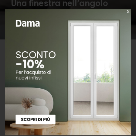
Una finestra nell’angolo
della stanza
Le disposizioni riguardanti gli incentivi statali si riferiscono
alla data di pubblicazione dell’articolo.
Le finestre posizionate negli angoli della stanza
hanno molti vantaggi in termini di illuminazione, vista
panoramica e disposizione del mobilio. Le finestre ad
angolo offrono un’abbondante quantità di luce
naturale che entra da due direzioni diverse, rendendo
la stanza luminosa e permettendo alla luce di
diffondersi in modo più uniforme nell’ambiente