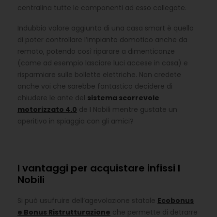
centralina tutte le componenti ad esso collegate.
Indubbio valore aggiunto di una casa smart è quello
di poter controllare l’impianto domotico anche da
remoto, potendo così riparare a dimenticanze
(come ad esempio lasciare luci accese in casa) e
risparmiare sulle bollette elettriche. Non credete
anche voi che sarebbe fantastico decidere di
chiudere le ante del
sistema scorrevole
motorizzato 4.0
de I Nobili mentre gustate un
aperitivo in spiaggia con gli amici?
I vantaggi per acquistare infissi I
Nobili
Si può usufruire dell’agevolazione statale
Ecobonus
e Bonus Ristrutturazione
che permette di detrarre