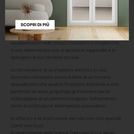
energetico. Uno dei motivi per cui si decide di
sostituire il proprio impianto elettrico tradizionale con
uno domotico è proprio legato al maggior controllo
dei consumi, viste le opportunità di automazioni
impostabili: è ad esempio possibile prevedere la
chiusura delle tapparelle e l’accensione del
riscaldamento nello stesso momento o magari che,
a una determinata ora, si aprano le tapparelle e si
spengano le luci rimaste accese.
La conversione di un impianto elettrico in uno
domotico necessita senza dubbio di un tecnico
specializzato che analizzi l’impianto esistente e che,
partendo da esso, proponga gli interventi per la
realizzazione di un sistema integrato. Solitamente i
lavori di sostituzione dell’impianto prevedono:
la sfilatura e la sostituzione dei cavi con cavi speciali
(detti cavi bus)
la realizzazione delle tracce (nel caso in cui serva