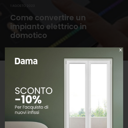
1 AGOSTO 2023
Come convertire un
impianto elettrico in
domotico
Le disposizioni riguardanti gli incentivi statali si riferiscono
alla data di pubblicazione dell’articolo.
Installare un
impianto domotico
comporta una
maggiore fruibilità degli strumenti elettronici della
propria casa, ma anche un notevole risparmio