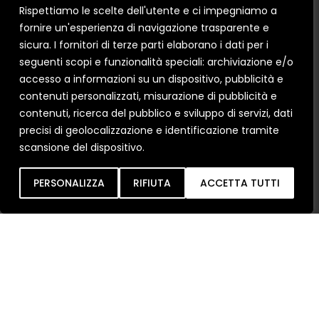
Rispettiamo le scelte dell'utente e ci impegniamo a
fornire un'esperienza di navigazione trasparente e
sicura. I fornitori di terze parti elaborano i dati per i
seguenti scopi e funzionalità speciali: archiviazione e/o
accesso a informazioni su un dispositivo, pubblicità e
contenuti personalizzati, misurazione di pubblicità e
contenuti, ricerca del pubblico e sviluppo di servizi, dati
precisi di geolocalizzazione e identificazione tramite
scansione del dispositivo.
Ho letto e
Inob
IA
PERSONALIZZA
RIFIUTA
ACCETTA TUTTI
compreso le condizioni
sulla
Privacy Policy
.