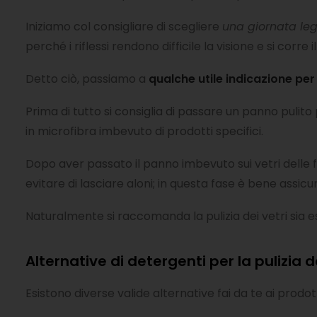
Iniziamo col consigliare di scegliere
una giornata leg
perché i riflessi rendono difficile la visione e si corre i
Detto ciò, passiamo a
qualche utile indicazione per 
Prima di tutto si consiglia di passare un panno pulito
in microfibra imbevuto di prodotti specifici.
Dopo aver passato il panno imbevuto sui vetri delle fi
evitare di lasciare aloni; in questa fase è bene assic
Naturalmente si raccomanda la pulizia dei vetri si
Alternative di detergenti per la pulizia de
Esistono diverse valide alternative fai da te ai prodo