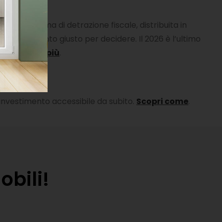
 sotto forma di detrazione fiscale, distribuita in
to è il momento giusto per decidere. Il 2026 è l’ultimo
vo.
Scopri di più
.
’investimento accessibile da subito.
Scopri come
.
obili!