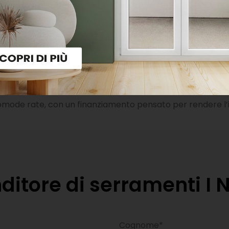
e finestre può recuperare fino al 50% della spesa sostenuta
hai rimandato finora la sostituzione delle tue finestre, ques
dal 1° gennaio 2027 il vantaggio si riduce in modo significati
a data di pubblicazione dell’articolo.
in comode rate, con un finanziamento pensato per rendere l
ditore di serramenti I N