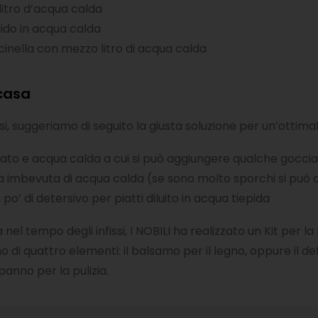
litro d’acqua calda
uido in acqua calda
acinella con mezzo litro di acqua calda
 casa
i, suggeriamo di seguito la giusta soluzione per un’ottimale
zzato e acqua calda a cui si può aggiungere qualche goccia
bra imbevuta di acqua calda (se sono molto sporchi si può
po’ di detersivo per piatti diluito in acqua tiepida
el tempo degli infissi, I NOBILI ha realizzato un Kit per la 
 di quattro elementi: il balsamo per il legno, oppure il dete
 panno per la pulizia.