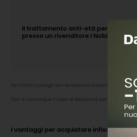
Il trattamento anti-età per gli infis
presso un rivenditore I Nobili!
Se i nostri consigli non dovessero rivelarsi d’aiuto 
Non è comunque il caso di disperarsi perché questo 
I vantaggi per acquistare infissi I Nobili