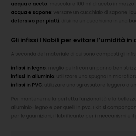
acqua e aceto
: mescolare 100 ml di aceto in mezzo 
acqua e sapone
: versare un cucchiaio di sapone liq
detersivo per piatti
: diluirne un cucchiaino in una b
Gli infissi I Nobili per evitare l’umidità in
A seconda del materiale di cui sono composti gli infiss
infissi in legno
: meglio pulirli con un panno ben stri
infissi in alluminio
: utilizzare una spugna in microfi
infissi in PVC
: utilizzare uno sgrassatore leggero o un 
Per mantenerne la perfetta funzionalità e la bellezza n
alluminio-legno e per quelli in pvc. I Kit si compongono
per le guarnizioni, il lubrificante per i meccanismi e il