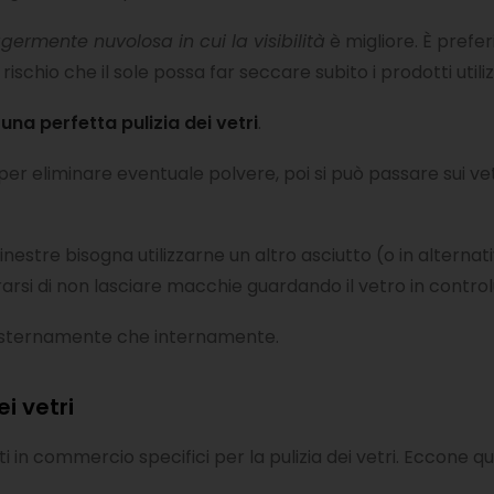
germente nuvolosa in cui la visibilità
è migliore. È preferi
l rischio che il sole possa far seccare subito i prodotti utiliz
una perfetta pulizia dei vetri
.
 per eliminare eventuale polvere, poi si può passare sui ve
nestre bisogna utilizzarne un altro asciutto (o in alternati
urarsi di non lasciare macchie guardando il vetro in contro
a esternamente che internamente.
i vetri
tti in commercio specifici per la pulizia dei vetri. Eccone 