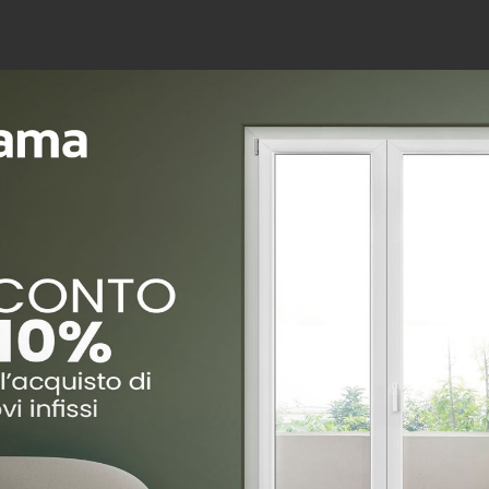
si può essere direttamente richiesto
per avere finestre splendenti, probabilmente queste ultime
è il momento migliore per sostituire i serramenti senza s