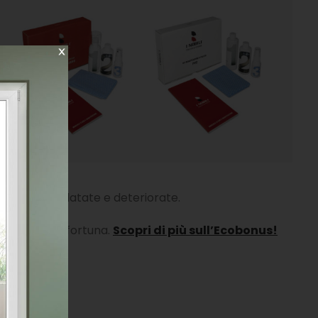
 sono molto datate e deteriorate.
pendere una fortuna.
Scopri di più sull’Ecobonus!