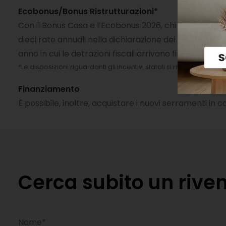
Ecobonus/Bonus Ristrutturazioni*
Con il Bonus Casa e l’Ecobonus 2026, chi sostituisce l
dieci rate annuali nella dichiarazione dei redditi. Se 
anno in cui le detrazioni fiscali arrivano fino al 50%: 
*Le disposizioni riguardanti gli incentivi statali si riferiscono all
Finanziamento
È possibile, inoltre, acquistare i nuovi serramenti 
Cerca subito un riven