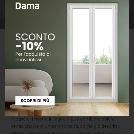
degli infissi
Le disposizioni riguardanti gli incentivi statali si riferiscono
alla data di pubblicazione dell’articolo.
Capita spesso di ritrovarsi ambienti cromaticamente
armonici in tutto, esclusa però la tonalità delle
finestre. Capiamo dunque come poter cambiare il
colore degli infissi per adeguarlo all’ambiente
domestico.
In caso di finestre in legno si può cambiare colore
verniciandole di un’altra tonalità, come già descritto
qui
nel nostro Blog. Si tratta di un’operazione lunga e