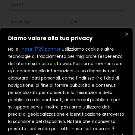
Diamo valore alla tua privacy
Noi e
i nostri 1729 partner
utilizziamo cookie e altre
tecnologie di tracciamento per migliorare l'esperienza
dell'utente sul nostro sito web. Possiamo memorizzare
e/o accedere alle informazioni su un dispositivo ed
elaborare i dati personali, come l’indirizzo IP e i dati di
navigazione, al fine di fornire pubblicità e contenuti
personalizzati, per consentire la misurazione della
PERCHÉ CERCHI NUOVI INFISSI?
pubblicità e dei contenuti, ricerche sul pubblico e per
Sostituire vecchi infissi
Nuova costruzione
sviluppare servizi. Inoltre, possiamo utilizzare dati
precisi di geolocalizzazione e identificazione attraverso
QUALE TIPOLOGIA DI INFISSO CERCHI?
la scansione del dispositivo. Notare che il consenso
PVC
ALLUMINIO
LEGNO-ALLUMINIO
prestato sarà valido per tutti i nostri sottodomini. È
SISTEMI OSCURANTI