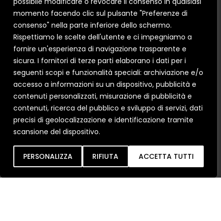
possibile modificare o revocare il consenso in qualsiasi
momento facendo clic sul pulsante "Preferenze di
consenso" nella parte inferiore dello schermo.
Rispettiamo le scelte dell'utente e ci impegniamo a
Ho letto e compreso le condizioni sulla
Privacy
fornire un'esperienza di navigazione trasparente e
Policy
.
sicura. I fornitori di terze parti elaborano i dati per i
Acconsento all'uso dei miei dati per finalità di
seguenti scopi e funzionalità speciali: archiviazione e/o
marketing e attività di profilazione.
accesso a informazioni su un dispositivo, pubblicità e
contenuti personalizzati, misurazione di pubblicità e
contenuti, ricerca del pubblico e sviluppo di servizi, dati
precisi di geolocalizzazione e identificazione tramite
scansione del dispositivo.
Inob
IA
PERSONALIZZA
RIFIUTA
ACCETTA TUTTI