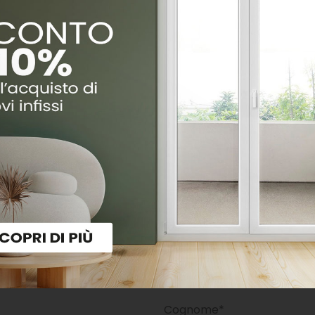
e finestre può recuperare fino al 50% della spesa sostenuta
hai rimandato finora la sostituzione delle tue finestre, ques
dal 1° gennaio 2027 il vantaggio si riduce in modo significati
a data di pubblicazione dell’articolo.
in comode rate, con un finanziamento pensato per rendere l
ditore di serramenti I N