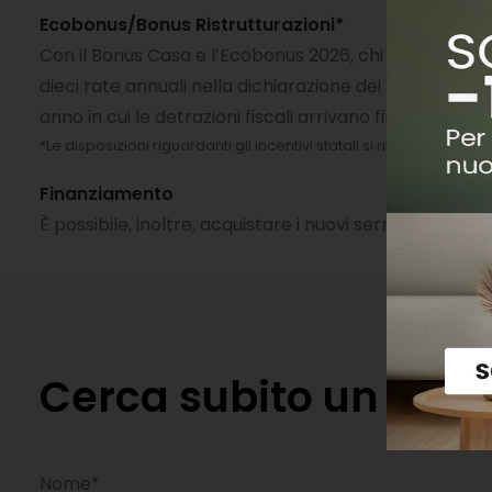
Ecobonus/Bonus Ristrutturazioni*
Con il Bonus Casa e l’Ecobonus 2026, chi sostituisce l
dieci rate annuali nella dichiarazione dei redditi. Se 
anno in cui le detrazioni fiscali arrivano fino al 50%: 
*Le disposizioni riguardanti gli incentivi statali si riferiscono all
Finanziamento
È possibile, inoltre, acquistare i nuovi serramenti 
Cerca subito un riven