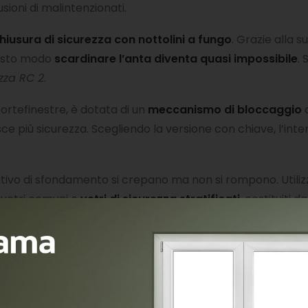
usioni di malintenzionati.
chiusura di sicurezza con nottolini a fungo
. Grazie alla 
questo modo
scardinare l’anta diventa quasi impossibile
. 
ezza RC 2
.
 portefinestre, è dotata di un
meccanismo di bloccaggio
c
ntisce più sicurezza. Scegliendo la versione con chiave, l’
ativo di sfondamento si crepano ma non si rompono. Utili
 vetri comuni e
vetri di sicurezza stratificati
, costituiti 