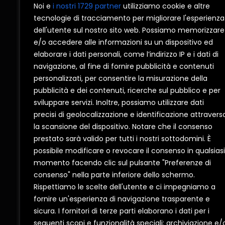
Noi e
i nostri 1729 partner
utilizziamo cookie e altre
tecnologie di tracciamento per migliorare l'esperienza
dell'utente sul nostro sito web. Possiamo memorizzare
CONTATTI
CORPO
e/o accedere alle informazioni su un dispositivo ed
elaborare i dati personali, come l’indirizzo IP e i dati di
I NOBILI srl
Azienda
navigazione, al fine di fornire pubblicità e contenuti
personalizzati, per consentire la misurazione della
Produzione di Finestre e Persiane.
Consigli
pubblicità e dei contenuti, ricerche sul pubblico e per
P.IVA 04829870726
Diventa
sviluppare servizi. Inoltre, possiamo utilizzare dati
Reg. impr. Bari 04829870726
Contatti
precisi di geolocalizzazione e identificazione attravers
CAP. SOCIALE €602000 c.i.
Privacy 
la scansione del dispositivo. Notare che il consenso
C.C.I.A.A. Bari – REA n.336394
Cookie p
prestato sarà valido per tutti i nostri sottodomini. È
possibile modificare o revocare il consenso in qualsiasi
momento facendo clic sul pulsante "Preferenze di
consenso" nella parte inferiore dello schermo.
Rispettiamo le scelte dell'utente e ci impegniamo a
FINESTRA
fornire un'esperienza di navigazione trasparente e
sicura. I fornitori di terze parti elaborano i dati per i
seguenti scopi e funzionalità speciali: archiviazione e/