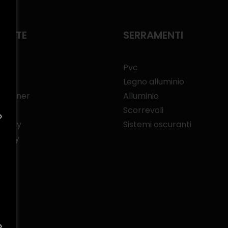
RATE
SERRAMENTI
Pvc
Legno alluminio
 Partner
Alluminio
Scorrevoli
o
policy
Sistemi oscuranti
olicy
o