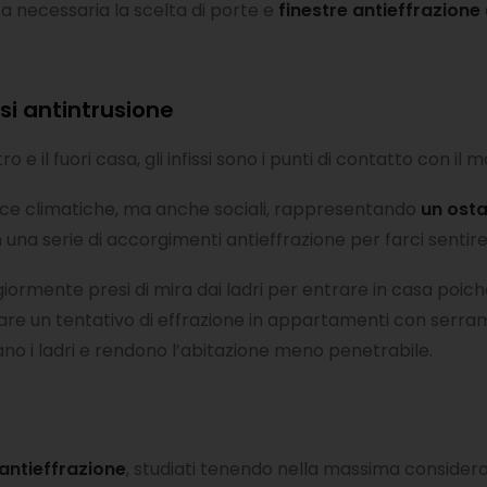
a necessaria la scelta di porte e
finestre antieffrazione
si antintrusione
o e il fuori casa, gli infissi sono i punti di contatto con il
ce climatiche, ma anche sociali, rappresentando
un osta
 una serie di accorgimenti antieffrazione per farci sentire 
ormente presi di mira dai ladri per entrare in casa poiché 
are un tentativo di effrazione in appartamenti con serra
ano i ladri e rendono l’abitazione meno penetrabile.
i antieffrazione
, studiati tenendo nella massima consider