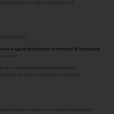
di qualità per scongiurare intrusioni di
 mondo esterno.
colo a sguardi indiscreti e tentativi di intrusione
,
al sicuro.
meno solidi e più facili da scardinare. I
menti datati, mentre serramenti di nuova
azione impatto estetico e massima funzionalità.