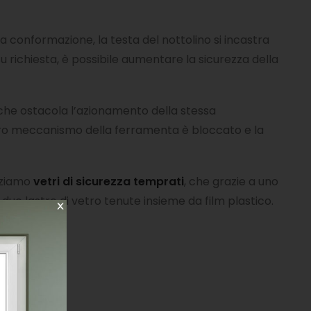
sua conformazione, la testa del nottolino si incastra
Su richiesta, è possibile aumentare la sicurezza della
he ostacola l’azionamento della stessa
intero meccanismo della ferramenta è bloccato e la
zziamo
vetri di sicurezza temprati
, che grazie a uno
da due lastre di vetro tenute insieme da film plastico.