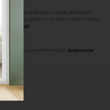
 sotto forma di detrazione fiscale, distribuita in
to è il momento giusto per decidere. Il 2026 è l’ultimo
vo.
Scopri di più
.
’investimento accessibile da subito.
Scopri come
.
obili!