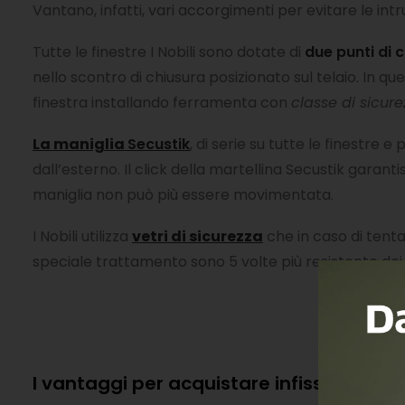
Vantano, infatti, vari accorgimenti per evitare le intr
Tutte le finestre I Nobili sono dotate di
due punti di 
nello scontro di chiusura posizionato sul telaio. In 
finestra installando ferramenta con
classe di sicur
La maniglia
Secustik
, di serie su tutte le finestre e
dall’esterno. Il click della martellina Secustik gara
maniglia non può più essere movimentata.
I Nobili utilizza
vetri di sicurezza
che in caso di tent
speciale trattamento sono 5 volte più resistente dei
I vantaggi per acquistare infissi I Nobili