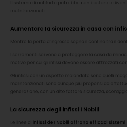
Il sistema di antifurto potrebbe non bastare e divent
malintenzionati.
Aumentare la sicurezza in casa con infis
Mentre la porta d’ingresso segna il confine tra il dentr
I serramenti servono a proteggere la casa da minac
motivo per cui gli infissi devono essere attrezzati con
Gli infissi con un aspetto malandato sono quelli maggi
malintenzionati sono dunque più propensi ad effettu
generazione, con un alto fattore sicurezza, scoraggi
La sicurezza degli infissi I Nobili
Le linee di
infissi de I Nobili offrono efficaci sistem