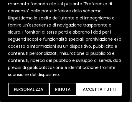
momento facendo clic sul pulsante "Preferenze di
consenso" nella parte inferiore dello schermo.
Rispettiamo le scelte dell'utente e ci impegniamo a
fornire un'esperienza di navigazione trasparente e
sicura. I fornitori di terze parti elaborano i dati per i
seguenti scopi e funzionalità speciali: archiviazione e/o
accesso a informazioni su un dispositivo, pubblicità e
Ho letto e
contenuti personalizzati, misurazione di pubblicità e
compreso le condizioni
contenuti, ricerca del pubblico e sviluppo di servizi, dati
sulla
Privacy Policy
.
precisi di geolocalizzazione e identificazione tramite
scansione del dispositivo.
Inob
IA
PERSONALIZZA
RIFIUTA
ACCETTA TUTTI