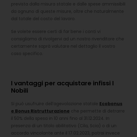
prevista dalla misura statale e dalle spese ammissibili
da ognuno di queste misure, oltre che naturalmente
dal totale del costo del lavoro.
Se volete essere certi di far bene i conti vi
consigliamo di rivolgervi ad un nostro rivenditore che
certamente saprà valutare nel dettaglio il vostro
caso specifico.
I vantaggi per acquistare infissi I
Nobili
Si può usufruire dell’agevolazione statale
Ecobonus
e Bonus Ristrutturazione
che permette di detrarre
il 50% della spesa in 10 anni fino al 31.12.2024. In
presenza di un titolo abilitativo (Cila, Scia) o di un
accordo vincolante ante il 17.02.2023, potrai invece