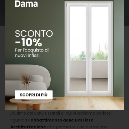
Cosa è lo sconto in fattura
Le disposizioni riguardanti gli incentivi statali si riferiscono
alla data di pubblicazione dell’articolo.
Negli ultimi anni sono tante le misure statali che
incentivano la riqualificazione edilizia e che stanno
permettendo a tante famiglie di sostituire gli infissi
con serramenti di nuova generazione a costi
contenuti.
L’ultimo dei Bonus statali di cui vi abbiamo parlato
riguarda
l’abbattimento delle Barriere
Architettoniche
che permette una detrazione