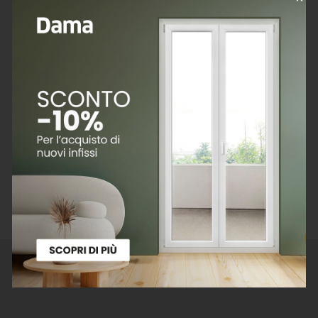
devono garantire che i loro prodotti non possano
arrecare danno agli utilizzatori degli edifici.
Il requisito fondamentale n. 3 del Regolamento sui
prodotti da Costruzione prevede che le opere siano
progettate e realizzate in modo tale da non
costituire una minaccia per l’igiene o la salute e la
sicurezza dei loro occupanti. Per rispondere a questo
obiettivo, la Commissione Europea ha incaricato il
CEN di sviluppare un metodo di prova armonizzato
per misurare le emissioni di VOC (Composti Organici
Volatili) e SVOC (Composti Organici Semi Volatili)
dei prodotti da costruzione.