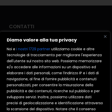
CONTATTI
Diamo valore alla tua privacy
I NOBILI srl
Produzione di Finestre e Persiane.
Noi e
i nostri 1729 partner
utilizziamo cookie e altre
P.IVA 04829870726
tecnologie di tracciamento per migliorare l'esperienza
Reg. impr. Bari 04829870726
dell'utente sul nostro sito web. Possiamo memorizzare
CAP. SOCIALE €602000 c.i.
e/o accedere alle informazioni su un dispositivo ed
C.C.I.A.A. Bari – REA n.336394
elaborare i dati personali, come l’indirizzo IP e i dati di
navigazione, al fine di fornire pubblicità e contenuti
personalizzati, per consentire la misurazione della
CORPORATE
SERRAMENTI
pubblicità e dei contenuti, ricerche sul pubblico e per
sviluppare servizi. Inoltre, possiamo utilizzare dati
Azienda
Pvc
precisi di geolocalizzazione e identificazione attraverso
Consigli
Legno alluminio
la scansione del dispositivo. Notare che il consenso