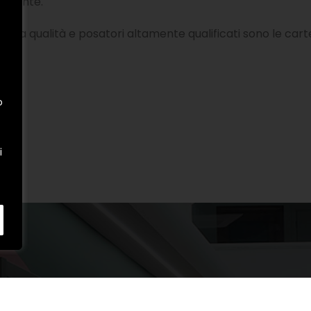
cliente.
 alta qualità e posatori altamente qualificati sono le cart
o
i