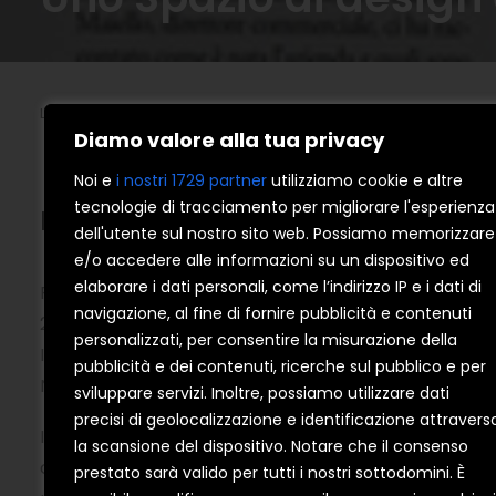
Le disposizioni riguardanti gli incentivi statali si riferiscono alla
Diamo valore alla tua privacy
Noi e
i nostri 1729 partner
utilizziamo cookie e altre
tecnologie di tracciamento per migliorare l'esperienza
Ispirazioni, consigli e soluzioni p
dell'utente sul nostro sito web. Possiamo memorizzare
e/o accedere alle informazioni su un dispositivo ed
elaborare i dati personali, come l’indirizzo IP e i dati di
Palmieri Serramenti è un’azienda ricca di esperienza 
navigazione, al fine di fornire pubblicità e contenuti
2019, l’impresa romana fa un passo in avanti verso l’e
personalizzati, per consentire la misurazione della
Italia.
pubblicità e dei contenuti, ricerche sul pubblico e per
Nasce così il 1° Spazio I Nobili in Italia. Uno showroo
sviluppare servizi. Inoltre, possiamo utilizzare dati
precisi di geolocalizzazione e identificazione attravers
Il progetto
Spazio I Nobili
nasce con l’intento di cre
la scansione del dispositivo. Notare che il consenso
camaleontico, che assume differenti configurazioni 
prestato sarà valido per tutti i nostri sottodomini. È