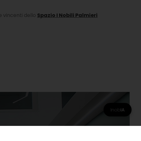
e vincenti dello
Spazio I Nobili Palmieri
Inob
IA