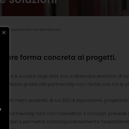
 data di pubblicazione dell’articolo.
er dare forma concreta ai progetti.
che si è evoluta negli anni, fino a diventare sinonimo di c
ccellenza grazie alla partnership con I Nobili, una tra le p
m di 400 metri quadrati, di cui 300 di esposizione, progetta
o
are partnership forti con i rivenditori. Il concept preve
modulari e permette contemporaneamente l’esposizione di p