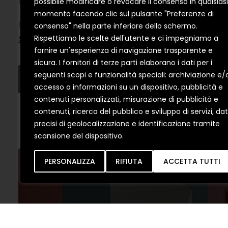
massimo le peculiarità del prodotto e l’immagine del 
possibile modificare o revocare il consenso in qualsiasi
momento facendo clic sul pulsante "Preferenze di
Layout perfettamente curato nei dettagli, prodotti di
consenso" nella parte inferiore dello schermo.
Serramenti
Rispettiamo le scelte dell'utente e ci impegniamo a
.
fornire un'esperienza di navigazione trasparente e
sicura. I fornitori di terze parti elaborano i dati per i
seguenti scopi e funzionalità speciali: archiviazione e/
LEGGI L’ARTICOLO COMPLETO
accesso a informazioni su un dispositivo, pubblicità e
contenuti personalizzati, misurazione di pubblicità e
contenuti, ricerca del pubblico e sviluppo di servizi, dat
precisi di geolocalizzazione e identificazione tramite
scansione del dispositivo.
PERSONALIZZA
RIFIUTA
ACCETTA TUTTI