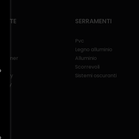
RATE
SERRAMENTI
Pvc
Legno alluminio
 Partner
Alluminio
Scorrevoli
o
policy
Sistemi oscuranti
olicy
o