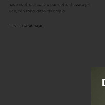
nodo ridotto al centro permette di avere più
luce, con zona vetro più ampia.
FONTE: CASAFACILE