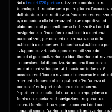
Noi e
i nostri 1729 partner
utilizziamo cookie e altre
tecnologie di tracciamento per migliorare l'esperienza
dell'utente sul nostro sito web. Possiamo memorizzare
CONTATTI
CORPO
e/o accedere alle informazioni su un dispositivo ed
elaborare i dati personali, come l’indirizzo IP e i dati di
I NOBILI srl
Azienda
navigazione, al fine di fornire pubblicità e contenuti
personalizzati, per consentire la misurazione della
Produzione di Finestre e Persiane.
Consigli
pubblicità e dei contenuti, ricerche sul pubblico e per
P.IVA 04829870726
Diventa
sviluppare servizi. Inoltre, possiamo utilizzare dati
Reg. impr. Bari 04829870726
Contatti
precisi di geolocalizzazione e identificazione attravers
CAP. SOCIALE €602000 c.i.
Privacy 
la scansione del dispositivo. Notare che il consenso
C.C.I.A.A. Bari – REA n.336394
Cookie p
prestato sarà valido per tutti i nostri sottodomini. È
possibile modificare o revocare il consenso in qualsiasi
momento facendo clic sul pulsante "Preferenze di
consenso" nella parte inferiore dello schermo.
Rispettiamo le scelte dell'utente e ci impegniamo a
FINESTRA
fornire un'esperienza di navigazione trasparente e
sicura. I fornitori di terze parti elaborano i dati per i
seguenti scopi e funzionalità speciali: archiviazione e/