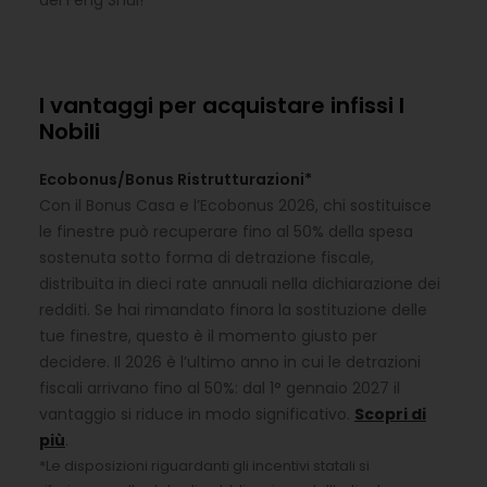
del Feng Shui!
I vantaggi per acquistare infissi I
Nobili
Ecobonus/Bonus Ristrutturazioni*
Con il Bonus Casa e l’Ecobonus 2026, chi sostituisce
le finestre può recuperare fino al 50% della spesa
sostenuta sotto forma di detrazione fiscale,
distribuita in dieci rate annuali nella dichiarazione dei
redditi. Se hai rimandato finora la sostituzione delle
tue finestre, questo è il momento giusto per
decidere. Il 2026 è l’ultimo anno in cui le detrazioni
fiscali arrivano fino al 50%: dal 1° gennaio 2027 il
vantaggio si riduce in modo significativo.
Scopri di
più
.
*Le disposizioni riguardanti gli incentivi statali si