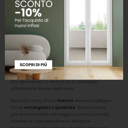
Il
Feng Shui
è un’arte orientale secondo la quale gli
spazi vengono organizzati in modo da
creare armonia tra l’interno e l’esterno della casa
.
Obiettivo di questa pratica è la ricerca di soluzioni
capaci di creare pace e serenità, disponendo gli
arredi a seconda dei
campi magnetici ed energetici
per creare spazi confortevoli e rilassanti.
Le finestre secondo il Feng Shui
Coniugando filosofia ed architettura, questa antica
arte geometrica ci viene in aiuto anche per
ottimizzare le finestre della casa
.
Secondo il Feng Shui le
finestre
devono prediligere
forme
rettangolari o quadrate
, devono essere
grandi ed installate nel maggior numero possibile,
evitando di collocarle difronte alle porte.