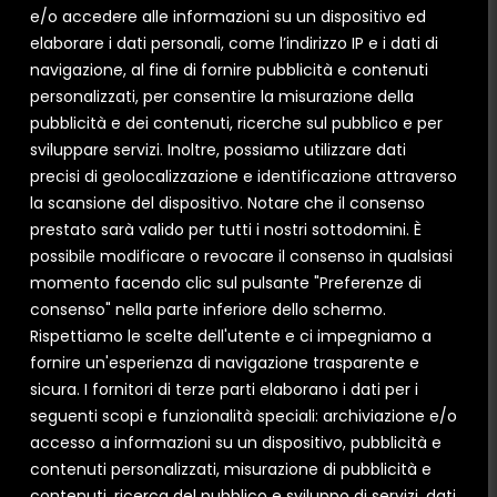
e/o accedere alle informazioni su un dispositivo ed
elaborare i dati personali, come l’indirizzo IP e i dati di
navigazione, al fine di fornire pubblicità e contenuti
personalizzati, per consentire la misurazione della
pubblicità e dei contenuti, ricerche sul pubblico e per
sviluppare servizi. Inoltre, possiamo utilizzare dati
precisi di geolocalizzazione e identificazione attraverso
la scansione del dispositivo. Notare che il consenso
prestato sarà valido per tutti i nostri sottodomini. È
possibile modificare o revocare il consenso in qualsiasi
momento facendo clic sul pulsante "Preferenze di
consenso" nella parte inferiore dello schermo.
PERCHÉ CERCHI NUOVI INFISSI?
Rispettiamo le scelte dell'utente e ci impegniamo a
Sostituire vecchi infissi
Nuova costruzione
fornire un'esperienza di navigazione trasparente e
sicura. I fornitori di terze parti elaborano i dati per i
QUALE TIPOLOGIA DI INFISSO CERCHI?
seguenti scopi e funzionalità speciali: archiviazione e/o
PVC
ALLUMINIO
LEGNO-ALLUMINIO
accesso a informazioni su un dispositivo, pubblicità e
SISTEMI OSCURANTI
contenuti personalizzati, misurazione di pubblicità e
contenuti, ricerca del pubblico e sviluppo di servizi, dati