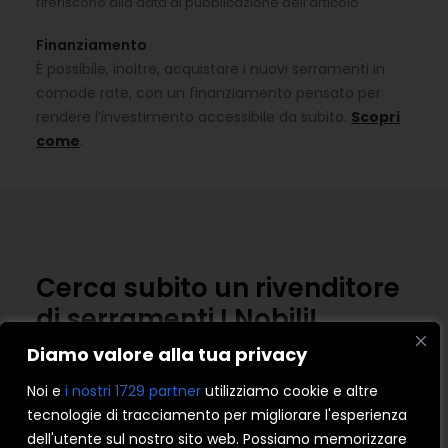
riferiscono alla data di pubblicazione dell’articolo.
Finanziamento
È possibile, inoltre, acquistare i nuovi serramenti in
comode rate, con un finanziamento pensato per
rendere l’investimento accessibile da subito.
Scopri
come
.
Cerca subito un rivenditore
di serramenti I Nobili!
Diamo valore alla tua privacy
Noi e
i nostri 1729 partner
utilizziamo cookie e altre
tecnologie di tracciamento per migliorare l'esperienza
dell'utente sul nostro sito web. Possiamo memorizzare