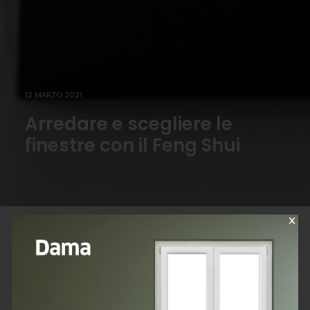
12 MARZO 2021
Arredare e scegliere le
finestre con il Feng Shui
Le disposizioni riguardanti gli incentivi statali si riferiscono
alla data di pubblicazione dell’articolo.