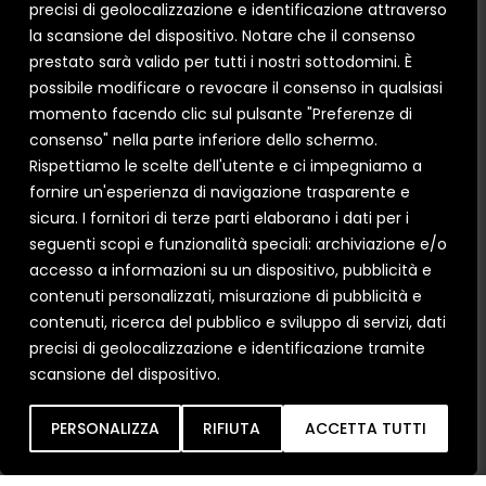
precisi di geolocalizzazione e identificazione attraverso
la scansione del dispositivo. Notare che il consenso
QUALE TIPOLOGIA DI INFISSO CERCHI?
prestato sarà valido per tutti i nostri sottodomini. È
PVC
ALLUMINIO
LEGNO-ALLUMINIO
possibile modificare o revocare il consenso in qualsiasi
SISTEMI OSCURANTI
momento facendo clic sul pulsante "Preferenze di
consenso" nella parte inferiore dello schermo.
Rispettiamo le scelte dell'utente e ci impegniamo a
fornire un'esperienza di navigazione trasparente e
Ho letto e compreso le condizioni sulla
Privacy
sicura. I fornitori di terze parti elaborano i dati per i
Policy
.
seguenti scopi e funzionalità speciali: archiviazione e/o
Acconsento all'uso dei miei dati per finalità di
accesso a informazioni su un dispositivo, pubblicità e
marketing e attività di profilazione.
contenuti personalizzati, misurazione di pubblicità e
contenuti, ricerca del pubblico e sviluppo di servizi, dati
precisi di geolocalizzazione e identificazione tramite
scansione del dispositivo.
Inob
IA
PERSONALIZZA
RIFIUTA
ACCETTA TUTTI