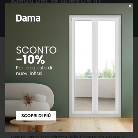
ideali per le finestre in
bagno
Le disposizioni riguardanti gli incentivi statali si riferiscono
alla data di pubblicazione dell’articolo.
Ogni stanza ha le sue dimensioni ideali di infissi per
favorire l’ingresso della luce e per consentire il
corretto ricambio di aria, ma in questo articolo
vogliamo concentraci sulle caratteristiche migliori
per le finestre in bagno.
La legislatura in materia di edilizia indica quale debba
essere l’ampiezza minima delle finestre per ottenere