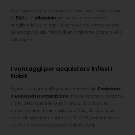
Consigliamo a tal proposito di valutare i nostri infissi
in
PVC
o in
alluminio
per avere la certezza di
scegliere infissi di qualità, durevoli nel tempo anche
se sottoposti all’umidità di un ambiente come quello
del bagno.
I vantaggi per acquistare infissi I
Nobili
Si può usufruire dell’agevolazione statale
Ecobonus
e Bonus Ristrutturazione
che permette di detrarre
il 50% della spesa in 10 anni fino al 31.12.2024. In
presenza di un titolo abilitativo (Cila, Scia) o di un
accordo vincolante ante il 17.02.2023, potrai invece
usufruire ancora dello sconto in fattura.