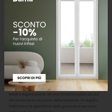
I serramenti
I Nobili
sono realizzati con cura e con
materiali destinati a durare. Gli elevati standard
qualitativi delle nostre finestre ci permettono di
garantire nel tempo ogni parte componente
dell’infisso. Oggetto della garanzia è la sostituzione o
la riparazione di quelle parti del serramento che
saranno ritenuti inidonei, difettati o da sostituire. La
nostra garanzia decorre dalla data d’acquisto del
serramento, a condizione che il cliente effettui il
corretto ciclo di manutenzione, che prevede almeno
un controllo annuale da parte del rivenditore
autorizzato o da persona qualificata da questi
incaricato. La validità della garanzia dei serramenti I
Nobili è legata anche ad una corretta pulizia ed uso
del serramento da parte dell’acquirente. Di seguito
indichiamo le specifiche della garanzia a seconda