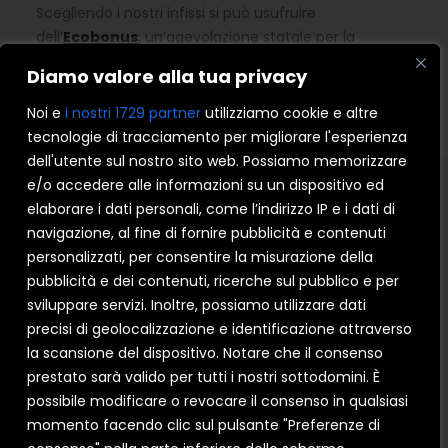
Scegliendo i nostri infissi si può usufruire
dell’
Ecobonus
, un’agevolazione statale per la
riqualificazione edilizia permette di acquistare nuovi
Diamo valore alla tua privacy
serramenti I Nobili pagandoli la metà. Cerca subito un
rivenditore di serramenti I Nobili!
Noi e
i nostri 1729 partner
utilizziamo cookie e altre
tecnologie di tracciamento per migliorare l'esperienza
dell'utente sul nostro sito web. Possiamo memorizzare
e/o accedere alle informazioni su un dispositivo ed
elaborare i dati personali, come l’indirizzo IP e i dati di
navigazione, al fine di fornire pubblicità e contenuti
CERCA SUBITO UN RIVENDITORE DI
personalizzati, per consentire la misurazione della
SERRAMENTI I NOBILI!
pubblicità e dei contenuti, ricerche sul pubblico e per
sviluppare servizi. Inoltre, possiamo utilizzare dati
precisi di geolocalizzazione e identificazione attraverso
la scansione del dispositivo. Notare che il consenso
prestato sarà valido per tutti i nostri sottodomini. È
possibile modificare o revocare il consenso in qualsiasi
momento facendo clic sul pulsante "Preferenze di