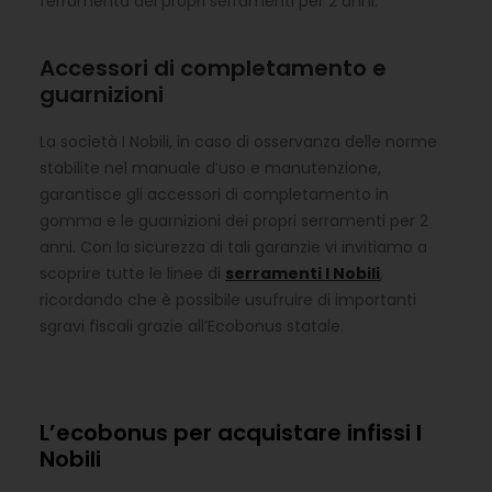
ferramenta dei propri serramenti per 2 anni.
Accessori di completamento e
guarnizioni
La società I Nobili, in caso di osservanza delle norme
stabilite nel manuale d’uso e manutenzione,
garantisce gli accessori di completamento in
gomma e le guarnizioni dei propri serramenti per 2
anni. Con la sicurezza di tali garanzie vi invitiamo a
scoprire tutte le linee di
serramenti I Nobili
,
ricordando che è possibile usufruire di importanti
sgravi fiscali grazie all’Ecobonus statale.
L’ecobonus per acquistare infissi I
Nobili