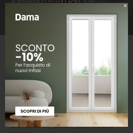
sostituire gli infissi
Le disposizioni riguardanti gli incentivi statali si riferiscono
alla data di pubblicazione dell’articolo.
Per quanto possano essere resistenti gli infissi
tendono a subire un processo di usura, dovuto
all’inevitabile scorrere del tempo, che ne rende
necessaria la sostituzione. Sebbene cambiare i
serramenti comporti un investimento, dotare la casa
di nuovi infissi porta a notevoli vantaggi che
determineranno un plusvalore rispetto ai costi da