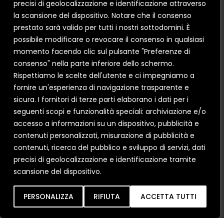
precisi di geolocalizzazione e identificazione attraverso
la scansione del dispositivo. Notare che il consenso
prestato sarà valido per tutti i nostri sottodomini. È
possibile modificare o revocare il consenso in qualsiasi
momento facendo clic sul pulsante "Preferenze di
consenso" nella parte inferiore dello schermo.
Rispettiamo le scelte dell'utente e ci impegniamo a
fornire un'esperienza di navigazione trasparente e
sicura. I fornitori di terze parti elaborano i dati per i
seguenti scopi e funzionalità speciali: archiviazione e/o
accesso a informazioni su un dispositivo, pubblicità e
contenuti personalizzati, misurazione di pubblicità e
Ho letto e
contenuti, ricerca del pubblico e sviluppo di servizi, dati
compreso le condizioni
precisi di geolocalizzazione e identificazione tramite
sulla
Privacy Policy
.
scansione del dispositivo.
Inob
IA
PERSONALIZZA
RIFIUTA
ACCETTA TUTTI