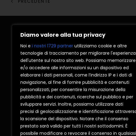
PRECEDENTE
Diamo valore alla tua privacy
Noi e
i nostri 1729 partner
utilizziamo cookie e altre
tecnologie di tracciamento per migliorare l'esperienza
dell'utente sul nostro sito web. Possiamo memorizzare
CONTATTI
CORPO
e/o accedere alle informazioni su un dispositivo ed
elaborare i dati personali, come l’indirizzo IP e i dati di
I NOBILI srl
Azienda
navigazione, al fine di fornire pubblicità e contenuti
personalizzati, per consentire la misurazione della
Produzione di Finestre e Persiane.
Consigli
pubblicità e dei contenuti, ricerche sul pubblico e per
P.IVA 04829870726
Diventa
sviluppare servizi. Inoltre, possiamo utilizzare dati
Reg. impr. Bari 04829870726
Contatti
precisi di geolocalizzazione e identificazione attravers
CAP. SOCIALE €602000 c.i.
Privacy 
la scansione del dispositivo. Notare che il consenso
C.C.I.A.A. Bari – REA n.336394
Cookie p
prestato sarà valido per tutti i nostri sottodomini. È
possibile modificare o revocare il consenso in qualsiasi