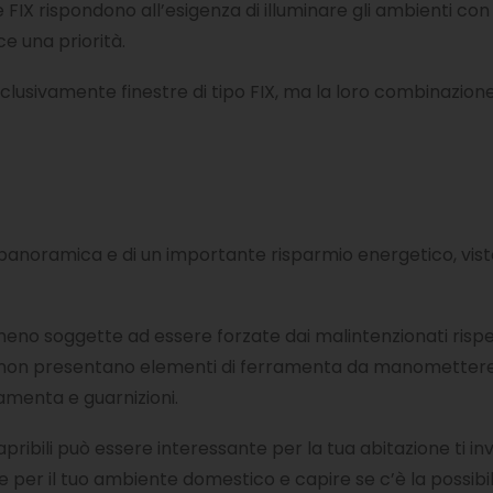
stre FIX rispondono all’esigenza di illuminare gli ambienti co
ce una priorità.
clusivamente finestre di tipo FIX, ma la loro combinazione 
 panoramica e di un importante risparmio energetico, visto
eno soggette ad essere forzate dai malintenzionati rispetto
IX non presentano elementi di ferramenta da manomettere
amenta e guarnizioni.
apribili può essere interessante per la tua abitazione ti in
le per il tuo ambiente domestico e capire se c’è la possibili