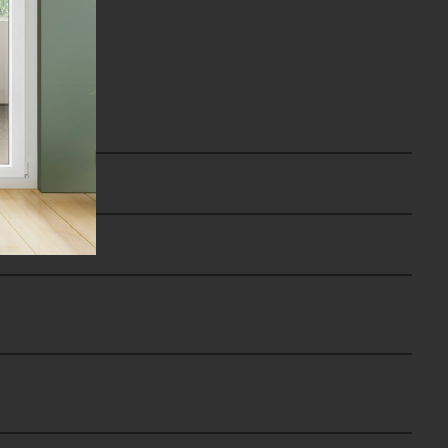
obili!