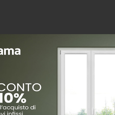
e finestre può recuperare fino al 50% della spesa sostenuta
hai rimandato finora la sostituzione delle tue finestre, ques
dal 1° gennaio 2027 il vantaggio si riduce in modo significati
a data di pubblicazione dell’articolo.
in comode rate, con un finanziamento pensato per rendere l