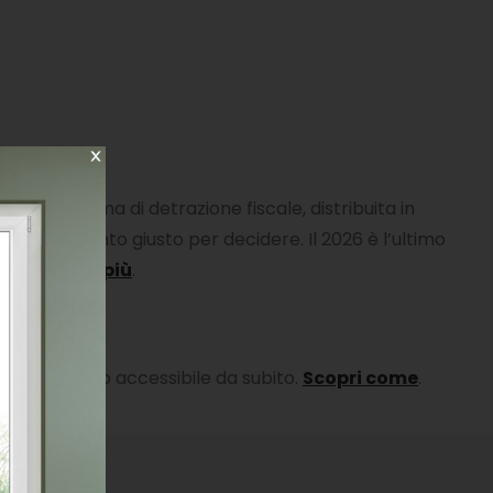
 sotto forma di detrazione fiscale, distribuita in
to è il momento giusto per decidere. Il 2026 è l’ultimo
vo.
Scopri di più
.
’investimento accessibile da subito.
Scopri come
.