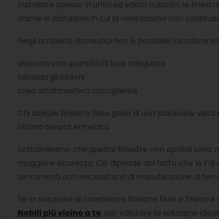
Installate spesso in uffici ed edifici pubblici, le fine
anche in abitazioni in cui la ventilazione non costituis
Negli ambienti domestici non è possibile installare es
assicura una quantità di luce adeguata
riscalda gli interni
crea un’atmosfera accogliente
Chi sceglie finestre fisse gode di una piacevole vista
ottima tenuta ermetica.
Sottolineiamo che queste finestre non apribili sono m
maggiore sicurezza. Ciò dipende dal fatto che le F
serramenti non necessitano di manutenzione di ferr
Se la soluzione di combinare finestre fisse e finestre 
Nobili più vicino a te
, per valutare la soluzione idea