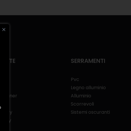
RATE
SERRAMENTI
Pvc
Legno alluminio
 Partner
Alluminio
Scorrevoli
o
policy
Sistemi oscuranti
olicy