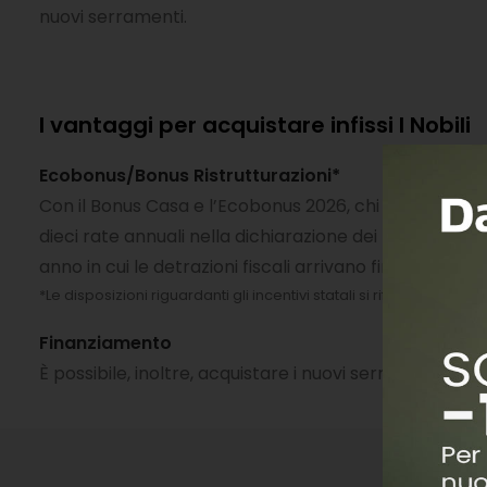
nuovi serramenti.
I vantaggi per acquistare infissi I Nobili
Ecobonus/Bonus Ristrutturazioni*
Con il Bonus Casa e l’Ecobonus 2026, chi sostituisce l
dieci rate annuali nella dichiarazione dei redditi. Se 
anno in cui le detrazioni fiscali arrivano fino al 50%: 
*Le disposizioni riguardanti gli incentivi statali si riferiscono all
Finanziamento
È possibile, inoltre, acquistare i nuovi serramenti 