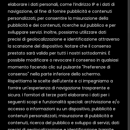
elaborare i dati personali, come l’indirizzo IP e i dati di
comode rate, con un finanziamento pensato per
navigazione, al fine di fornire pubblicità e contenuti
rendere l’investimento accessibile da subito.
Scopri
personalizzati, per consentire la misurazione della
come
.
pubblicità e dei contenuti, ricerche sul pubblico e per
sviluppare servizi. Inoltre, possiamo utilizzare dati
precisi di geolocalizzazione e identificazione attraverso
la scansione del dispositivo. Notare che il consenso
prestato sarà valido per tutti i nostri sottodomini. È
Cerca subito un rivenditore
possibile modificare o revocare il consenso in qualsiasi
momento facendo clic sul pulsante "Preferenze di
di serramenti I Nobili!
consenso" nella parte inferiore dello schermo.
Rispettiamo le scelte dell'utente e ci impegniamo a
fornire un'esperienza di navigazione trasparente e
sicura. I fornitori di terze parti elaborano i dati per i
seguenti scopi e funzionalità speciali: archiviazione e/o
accesso a informazioni su un dispositivo, pubblicità e
contenuti personalizzati, misurazione di pubblicità e
contenuti, ricerca del pubblico e sviluppo di servizi, dati
precisi di geolocalizzazione e identificazione tramite