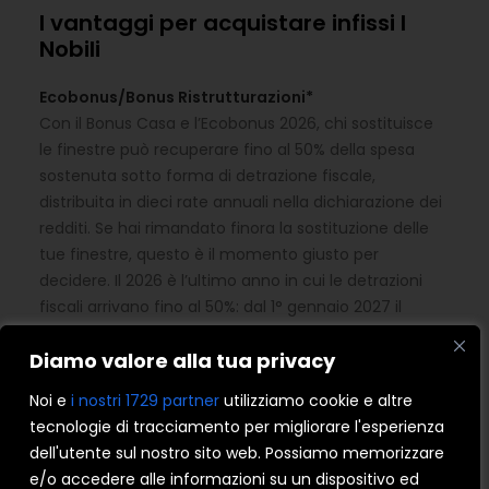
I vantaggi per acquistare infissi I
Nobili
Ecobonus/Bonus Ristrutturazioni*
Con il Bonus Casa e l’Ecobonus 2026, chi sostituisce
le finestre può recuperare fino al 50% della spesa
sostenuta sotto forma di detrazione fiscale,
distribuita in dieci rate annuali nella dichiarazione dei
redditi. Se hai rimandato finora la sostituzione delle
tue finestre, questo è il momento giusto per
decidere. Il 2026 è l’ultimo anno in cui le detrazioni
fiscali arrivano fino al 50%: dal 1° gennaio 2027 il
vantaggio si riduce in modo significativo.
Scopri di
Diamo valore alla tua privacy
più
.
*Le disposizioni riguardanti gli incentivi statali si
Noi e
i nostri 1729 partner
utilizziamo cookie e altre
riferiscono alla data di pubblicazione dell’articolo.
tecnologie di tracciamento per migliorare l'esperienza
dell'utente sul nostro sito web. Possiamo memorizzare
Finanziamento
e/o accedere alle informazioni su un dispositivo ed
È possibile, inoltre, acquistare i nuovi serramenti in