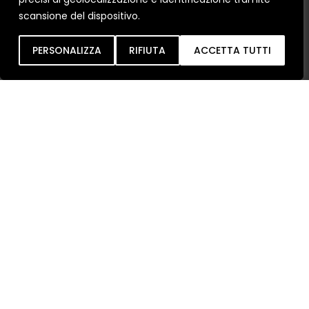
scansione del dispositivo.
Inob
IA
PERSONALIZZA
RIFIUTA
ACCETTA TUTTI
PERCHÉ CERCHI NUOVI INFISSI?
Sostituire vecchi infissi
Nuova costruzione
QUALE TIPOLOGIA DI INFISSO CERCHI?
PVC
ALLUMINIO
LEGNO-ALLUMINIO
SISTEMI OSCURANTI
Ho letto e compreso le condizioni sulla
Privacy